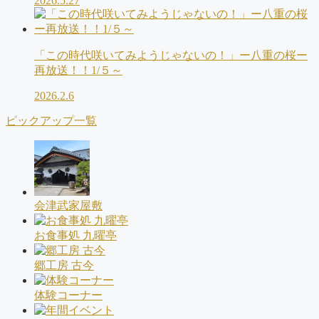
2026.5.27
「この時代咲いてみようじゃないの！」ー八重の桜ー
再放送！！1/５～
2026.2.6
ピックアップ一覧
会津武家屋敷
お食事処 九曜亭
郷工房 古今
体験コーナー