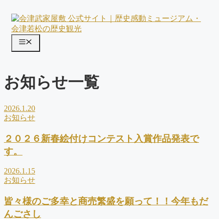
コ
ン
テ
ン
メ
ツ
ニ
へ
ス
ュ
お知らせ一覧
キ
ー
ッ
プ
2026.1.20
お知らせ
２０２６新春絵付けコンテスト入賞作品発表で
す。
2026.1.15
お知らせ
皆々様のご多幸と商売繁盛を願って！！今年もだ
んごさし