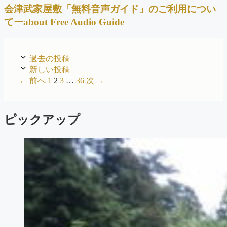
会津武家屋敷「無料音声ガイド」のご利用につい
てーabout Free Audio Guide
過去の投稿
新しい投稿
ペ
ペ
ペ
ペ
←
前へ
1
2
3
…
36
次
→
ー
ー
ー
ー
ジ
ジ
ジ
ジ
ピックアップ