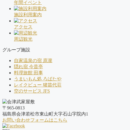
年間イベント
施設利用案内
アクセス
周辺観光
グループ施設
自家温泉の宿 原瀧
隠れ宿 今昔亭
料理旅館 田事
うまいもん処 ろばたや
レイクビュー 猪苗代荘
空のサービス JFS
〒965-0813
福島県会津若松市東山町大字石山字院内1
お問い合わせフォームはこちら