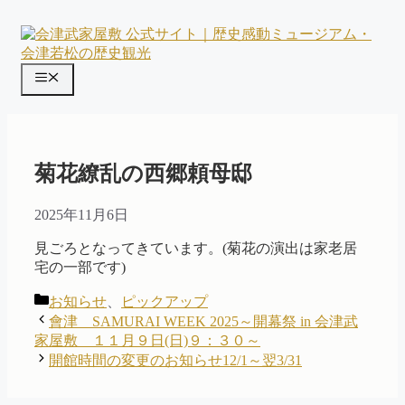
コ
ン
テ
ン
メ
ツ
ニ
へ
ス
ュ
キ
ー
ッ
菊花繚乱の西郷頼母邸
プ
2025年11月6日
見ごろとなってきています。(菊花の演出は家老居
宅の一部です)
カ
お知らせ
、
ピックアップ
テ
會津 SAMURAI WEEK 2025～開幕祭 in 会津武
ゴ
家屋敷 １１月９日(日)９：３０～
リ
開館時間の変更のお知らせ12/1～翌3/31
ー