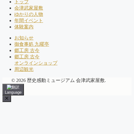
トップ
会津武家屋敷
ゆかりの人物
年間イベント
体験案内
お知らせ
御食事処 九曜亭
郷工房 古今
郷工房 古今
オンラインショップ
周辺観光
© 2026 歴史感動ミュージアム 会津武家屋敷.
Language
Close