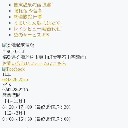
自家温泉の宿 原瀧
隠れ宿 今昔亭
料理旅館 田事
うまいもん処 ろばたや
レイクビュー 猪苗代荘
空のサービス JFS
〒965-0813
福島県会津若松市東山町大字石山字院内1
お問い合わせフォームはこちら
TEL
0242-28-2525
FAX
0242-28-2515
営業時間
【4～11月】
8：30～17：00（最終退館17：30）
【12～3月】
9：00～16：30（最終退館17：00）