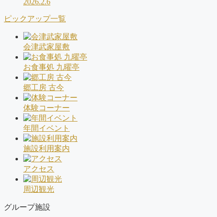
2026.2.6
ピックアップ一覧
会津武家屋敷
お食事処 九曜亭
郷工房 古今
体験コーナー
年間イベント
施設利用案内
アクセス
周辺観光
グループ施設