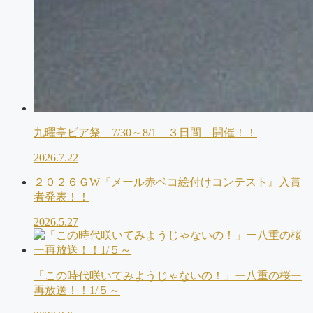
九曜亭ビア祭 7/30～8/1 ３日間 開催！！
2026.7.22
２０２６ＧW『メール赤ベコ絵付けコンテスト』入賞
者発表！！
2026.5.27
「この時代咲いてみようじゃないの！」ー八重の桜ー
再放送！！1/５～