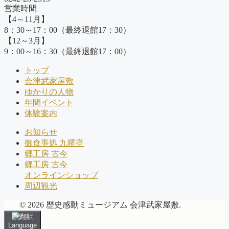
営業時間
【4～11月】
8：30～17：00（最終退館17：30）
【12～3月】
9：00～16：30（最終退館17：00）
トップ
会津武家屋敷
ゆかりの人物
年間イベント
体験案内
お知らせ
御食事処 九曜亭
郷工房 古今
郷工房 古今
オンラインショップ
周辺観光
© 2026 歴史感動ミュージアム 会津武家屋敷.
Language