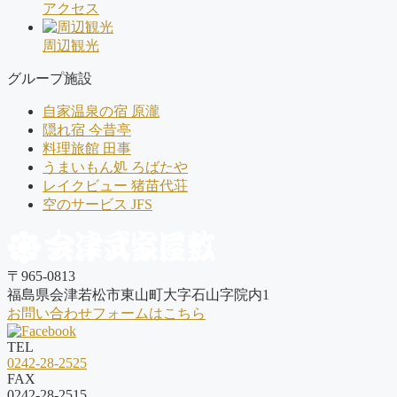
アクセス
周辺観光
グループ施設
自家温泉の宿 原瀧
隠れ宿 今昔亭
料理旅館 田事
うまいもん処 ろばたや
レイクビュー 猪苗代荘
空のサービス JFS
〒965-0813
福島県会津若松市東山町大字石山字院内1
お問い合わせフォームはこちら
TEL
0242-28-2525
FAX
0242-28-2515