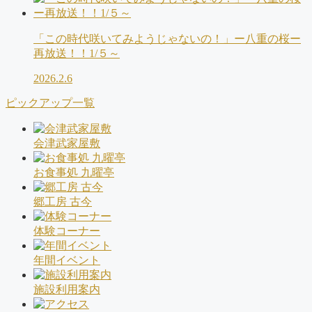
「この時代咲いてみようじゃないの！」ー八重の桜ー
再放送！！1/５～
2026.2.6
ピックアップ一覧
会津武家屋敷
お食事処 九曜亭
郷工房 古今
体験コーナー
年間イベント
施設利用案内