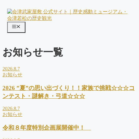
コ
ン
テ
ン
メ
ツ
ニ
へ
ス
ュ
お知らせ一覧
キ
ー
ッ
プ
2026.8.7
お知らせ
2026 ”夏”の思い出づくり！！家族で挑戦☆☆☆コ
ンテスト・謎解き・弓道☆☆☆
2026.8.7
お知らせ
令和８年度特別企画展開催中！