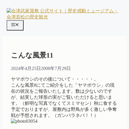
コ
ン
テ
ン
メ
ツ
ニ
へ
ス
ュ
キ
ー
ッ
こんな風景11
プ
2024年4月25日
2008年7月29日
ヤマボウシのその後について・・・・・。
こんな風景8にてご紹介をした「ヤマボウシ」の現
在の状況をご報告いたします。数は少ないのです
が、結実した球形の実がご覧いただけると思いま
す。（鮮明な写真でなくてスミマセン）秋に食する
予定でおりますが、屋敷内は野鳥が多く激しい争奪
戦が予想されます。（ガンバラネバ！！）