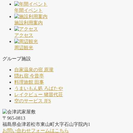
年間イベント
施設利用案内
アクセス
周辺観光
グループ施設
自家温泉の宿 原瀧
隠れ宿 今昔亭
料理旅館 田事
うまいもん処 ろばたや
レイクビュー 猪苗代荘
空のサービス JFS
〒965-0813
福島県会津若松市東山町大字石山字院内1
お問い合わせフォームはこちら