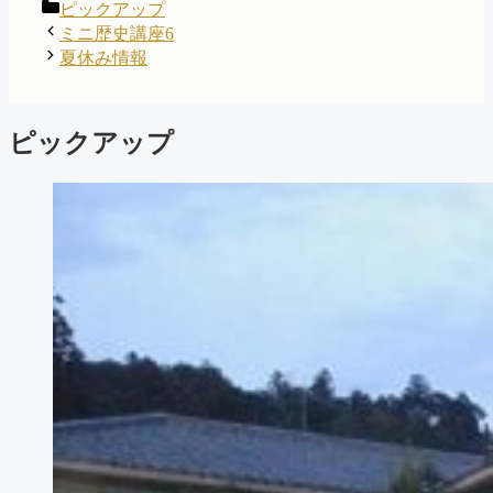
カ
ピックアップ
テ
ミニ歴史講座6
ゴ
夏休み情報
リ
ー
ピックアップ