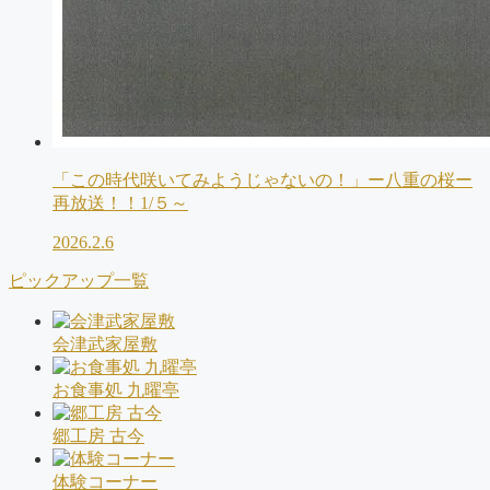
「この時代咲いてみようじゃないの！」ー八重の桜ー
再放送！！1/５～
2026.2.6
ピックアップ一覧
会津武家屋敷
お食事処 九曜亭
郷工房 古今
体験コーナー