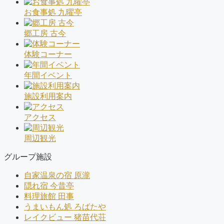
お食事処 九曜亭
郷工房 古今
体験コーナー
年間イベント
施設利用案内
アクセス
周辺観光
グループ施設
自家温泉の宿 原瀧
隠れ宿 今昔亭
料理旅館 田事
うまいもん処 ろばたや
レイクビュー 猪苗代荘