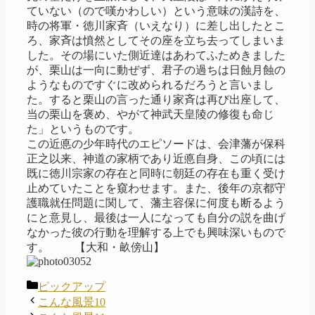
ていない（ので嘆かわしい）という意味の漢詩を、
時の将軍・徳川家斉（いえなり）に差し出したとこ
ろ、家斉は憤然としてその座を立ち去ってしまいま
した。その場にいた側近達はあわてふためきました
が、栗山は一向に動ぜず、君子の過ちは日蝕月蝕の
ようなものですぐに改められるだろうと言いまし
た。すると栗山の言った通り家斉は再び出座して、
当の栗山を褒め、やがて神武天皇陵の修復も命じ
た」というものです。
この近悳の少年時代のエピソードは、会津藩が保科
正之以来、神道の家柄であり近悳自身、この頃には
既に徳川宗家の存在と同時に朝廷の存在も重く受け
止めていたことを窺わせます。また、後年の京都守
護職就任問題に関して、藩主容保に何度も断るよう
にと意見し、最後は一人になっても自分の説を曲げ
なかった彼の行動を理解する上でも興味深いもので
す。 【大和・畝傍山】
カ
ピックアップ
テ
こんな風景10
ゴ