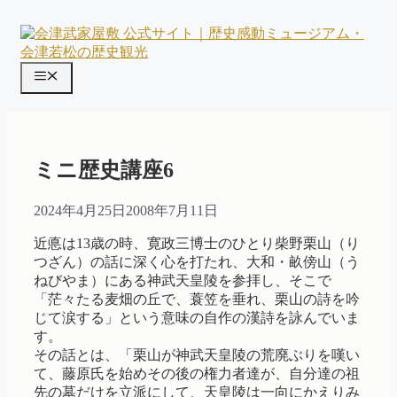
コ
ン
テ
ン
メ
ツ
ニ
へ
ス
ュ
キ
ー
ッ
ミニ歴史講座6
プ
2024年4月25日
2008年7月11日
近悳は13歳の時、寛政三博士のひとり柴野栗山（り
つざん）の話に深く心を打たれ、大和・畝傍山（う
ねびやま）にある神武天皇陵を参拝し、そこで
「茫々たる麦畑の丘で、蓑笠を垂れ、栗山の詩を吟
じて涙する」という意味の自作の漢詩を詠んでいま
す。
その話とは、「栗山が神武天皇陵の荒廃ぶりを嘆い
て、藤原氏を始めその後の権力者達が、自分達の祖
先の墓だけを立派にして、天皇陵は一向にかえりみ