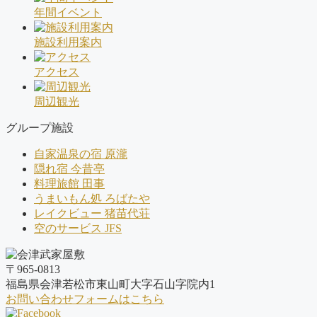
年間イベント
施設利用案内
アクセス
周辺観光
グループ施設
自家温泉の宿 原瀧
隠れ宿 今昔亭
料理旅館 田事
うまいもん処 ろばたや
レイクビュー 猪苗代荘
空のサービス JFS
〒965-0813
福島県会津若松市東山町大字石山字院内1
お問い合わせフォームはこちら