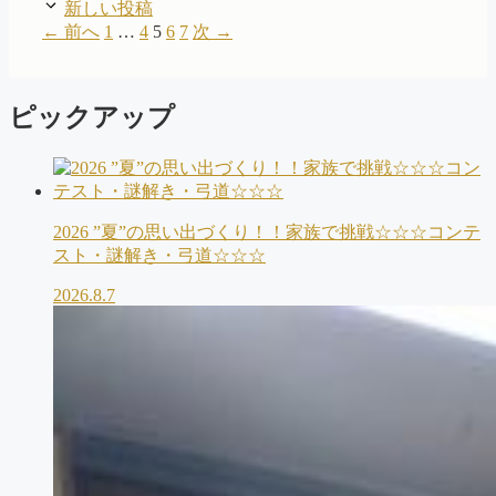
新しい投稿
ペ
ペ
ペ
ペ
ペ
←
前へ
1
…
4
5
6
7
次
→
ー
ー
ー
ー
ー
ジ
ジ
ジ
ジ
ジ
ピックアップ
2026 ”夏”の思い出づくり！！家族で挑戦☆☆☆コンテ
スト・謎解き・弓道☆☆☆
2026.8.7