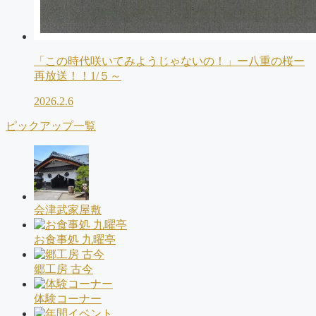
「この時代咲いてみようじゃないの！」ー八重の桜ー
再放送！！1/５～
2026.2.6
ピックアップ一覧
会津武家屋敷
お食事処 九曜亭
郷工房 古今
体験コーナー