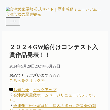
コ
ン
テ
ン
メ
ツ
ニ
へ
ス
ュ
キ
ー
ッ
２０２４GW絵付けコンテスト入
プ
賞作品発表！！
2024年5月29日
2024年5月29日
おめでとうございます☆☆☆
こちらをクリック☜
カ
お知らせ
、
ピックアップ
テ
会津武家屋敷ホームページリニューアルしまし
ゴ
た。
リ
会津藩主松平家墓所「院内の御廟」散策会の開
ー