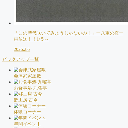
「この時代咲いてみようじゃないの！」ー八重の桜ー
再放送！！1/５～
2026.2.6
ピックアップ一覧
会津武家屋敷
お食事処 九曜亭
郷工房 古今
体験コーナー
年間イベント