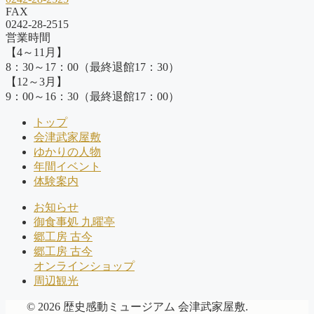
FAX
0242-28-2515
営業時間
【4～11月】
8：30～17：00（最終退館17：30）
【12～3月】
9：00～16：30（最終退館17：00）
トップ
会津武家屋敷
ゆかりの人物
年間イベント
体験案内
お知らせ
御食事処 九曜亭
郷工房 古今
郷工房 古今
オンラインショップ
周辺観光
© 2026 歴史感動ミュージアム 会津武家屋敷.