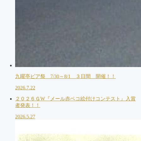
九曜亭ビア祭 7/30～8/1 ３日間 開催！！
2026.7.22
２０２６ＧW『メール赤ベコ絵付けコンテスト』入賞
者発表！！
2026.5.27