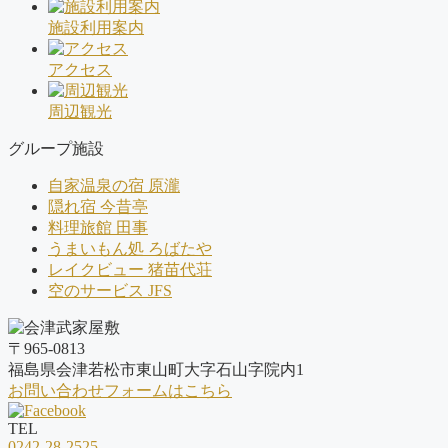
施設利用案内
アクセス
周辺観光
グループ施設
自家温泉の宿 原瀧
隠れ宿 今昔亭
料理旅館 田事
うまいもん処 ろばたや
レイクビュー 猪苗代荘
空のサービス JFS
〒965-0813
福島県会津若松市東山町大字石山字院内1
お問い合わせフォームはこちら
TEL
0242-28-2525