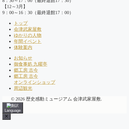
8：30～17：00（最終退館17：30）
【12～3月】
9：00～16：30（最終退館17：00）
トップ
会津武家屋敷
ゆかりの人物
年間イベント
体験案内
お知らせ
御食事処 九曜亭
郷工房 古今
郷工房 古今
オンラインショップ
周辺観光
© 2026 歴史感動ミュージアム 会津武家屋敷.
Language
Close