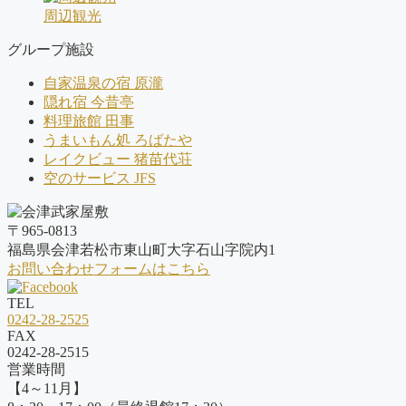
周辺観光
グループ施設
自家温泉の宿 原瀧
隠れ宿 今昔亭
料理旅館 田事
うまいもん処 ろばたや
レイクビュー 猪苗代荘
空のサービス JFS
〒965-0813
福島県会津若松市東山町大字石山字院内1
お問い合わせフォームはこちら
TEL
0242-28-2525
FAX
0242-28-2515
営業時間
【4～11月】