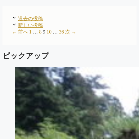
過去の投稿
新しい投稿
ペ
ペ
ペ
ペ
ペ
←
前へ
1
…
8
9
10
…
36
次
→
ー
ー
ー
ー
ー
ジ
ジ
ジ
ジ
ジ
ピックアップ