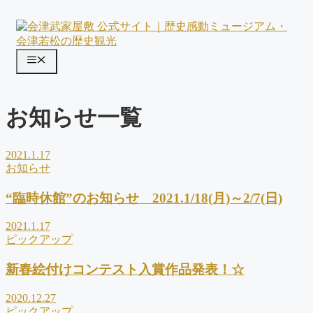
コ
ン
テ
ン
メ
ツ
ニ
へ
ス
ュ
お知らせ一覧
キ
ー
ッ
プ
2021.1.17
お知らせ
“臨時休館”のお知らせ 2021.1/18(月)～2/7(日)
2021.1.17
ピックアップ
新春絵付けコンテスト入賞作品発表！☆
2020.12.27
ピックアップ