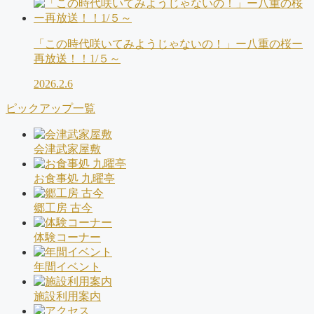
「この時代咲いてみようじゃないの！」ー八重の桜ー
再放送！！1/５～
2026.2.6
ピックアップ一覧
会津武家屋敷
お食事処 九曜亭
郷工房 古今
体験コーナー
年間イベント
施設利用案内