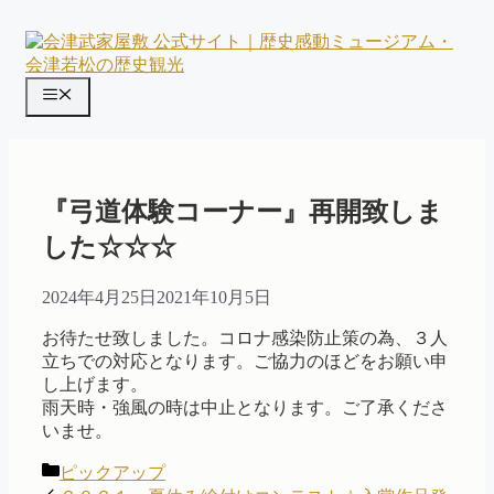
コ
ン
テ
ン
メ
ツ
ニ
へ
ス
ュ
キ
ー
ッ
『弓道体験コーナー』再開致しま
プ
した☆☆☆
2024年4月25日
2021年10月5日
お待たせ致しました。コロナ感染防止策の為、３人
立ちでの対応となります。ご協力のほどをお願い申
し上げます。
雨天時・強風の時は中止となります。ご了承くださ
いませ。
カ
ピックアップ
テ