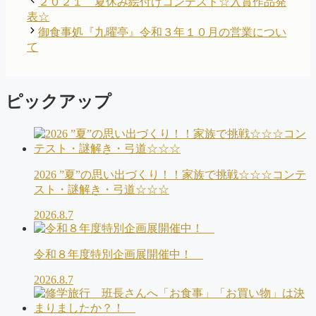
２０２１ 夏休み絵付けコンテスト☆入賞作品発
ゴ
表☆
リ
御食事処『九曜亭』令和３年１０月の営業につい
ー
て
ピックアップ
2026 ”夏”の思い出づくり！！家族で挑戦☆☆☆コンテ
スト・謎解き・弓道☆☆☆
2026.8.7
令和８年度特別企画展開催中！
2026.8.7