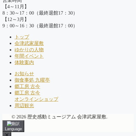
営業時間
【4～11月】
8：30～17：00（最終退館17：30）
【12～3月】
9：00～16：30（最終退館17：00）
トップ
会津武家屋敷
ゆかりの人物
年間イベント
体験案内
お知らせ
御食事処 九曜亭
郷工房 古今
郷工房 古今
オンラインショップ
周辺観光
© 2026 歴史感動ミュージアム 会津武家屋敷.
Language