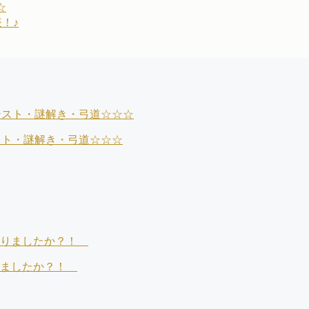
☆
！♪
テスト・謎解き・弓道☆☆☆
りましたか？！