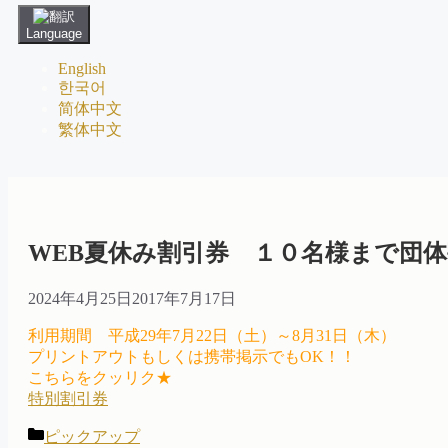
Language
English
한국어
简体中文
繁体中文
WEB夏休み割引券 １０名様まで団体
2024年4月25日
2017年7月17日
利用期間 平成29年7月22日（土）～8月31日（木）
プリントアウトもしくは携帯掲示でもOK！！
こちらをクッリク★
特別割引券
カ
ピックアップ