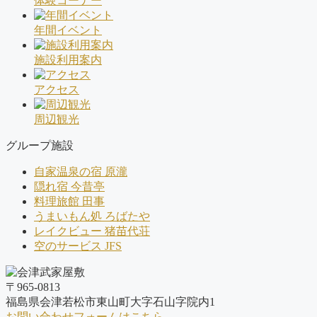
体験コーナー
年間イベント
施設利用案内
アクセス
周辺観光
グループ施設
自家温泉の宿 原瀧
隠れ宿 今昔亭
料理旅館 田事
うまいもん処 ろばたや
レイクビュー 猪苗代荘
空のサービス JFS
〒965-0813
福島県会津若松市東山町大字石山字院内1
お問い合わせフォームはこちら