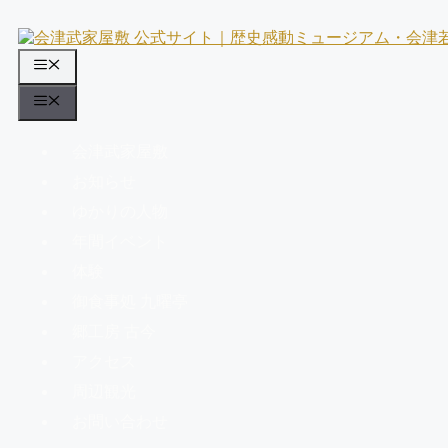
コ
ン
テ
メ
ン
ニ
ツ
メ
へ
ュ
ニ
ス
会津武家屋敷
ー
ュ
キ
お知らせ
ッ
ー
プ
ゆかりの人物
年間イベント
体験
御食事処 九曜亭
郷工房 古今
アクセス
周辺観光
お問い合わせ