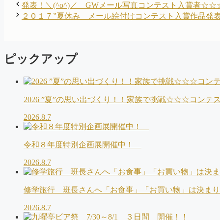
テ
発表！＼(^o^)／ GWメール写真コンテスト入賞者☆☆
ゴ
２０１７”夏休み メール絵付けコンテスト入賞作品発表
リ
ー
ピックアップ
2026 ”夏”の思い出づくり！！家族で挑戦☆☆☆コン
2026.8.7
令和８年度特別企画展開催中！
2026.8.7
修学旅行 班長さんへ「お食事」「お買い物」は決ま
2026.8.7