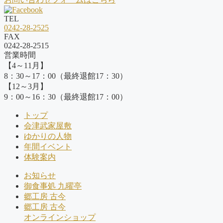
TEL
0242-28-2525
FAX
0242-28-2515
営業時間
【4～11月】
8：30～17：00（最終退館17：30）
【12～3月】
9：00～16：30（最終退館17：00）
トップ
会津武家屋敷
ゆかりの人物
年間イベント
体験案内
お知らせ
御食事処 九曜亭
郷工房 古今
郷工房 古今
オンラインショップ