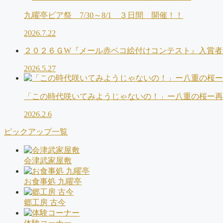
九曜亭ビア祭 7/30～8/1 ３日間 開催！！
2026.7.22
２０２６ＧW『メール赤ベコ絵付けコンテスト』入賞者
2026.5.27
「この時代咲いてみようじゃないの！」ー八重の桜ー再
2026.2.6
ピックアップ一覧
会津武家屋敷
お食事処 九曜亭
郷工房 古今