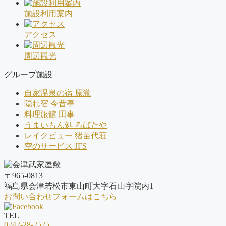
施設利用案内
アクセス
周辺観光
グループ施設
自家温泉の宿 原瀧
隠れ宿 今昔亭
料理旅館 田事
うまいもん処 ろばたや
レイクビュー 猪苗代荘
空のサービス JFS
〒965-0813
福島県会津若松市東山町大字石山字院内1
お問い合わせフォームはこちら
TEL
0242-28-2525