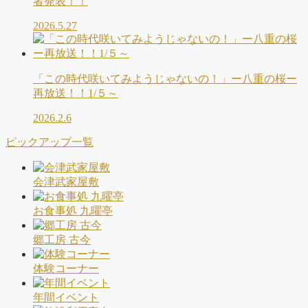
者発表！！
2026.5.27
「この時代咲いてみようじゃないの！」ー八重の桜ー
再放送！！1/５～
2026.2.6
ピックアップ一覧
会津武家屋敷
お食事処 九曜亭
郷工房 古今
体験コーナー
年間イベント