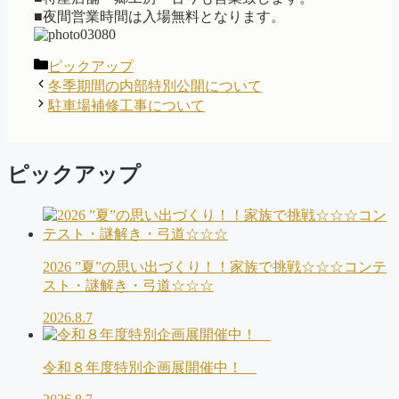
■夜間営業時間は入場無料となります。
カ
ピックアップ
テ
冬季期間の内部特別公開について
ゴ
駐車場補修工事について
リ
ー
ピックアップ
2026 ”夏”の思い出づくり！！家族で挑戦☆☆☆コンテ
スト・謎解き・弓道☆☆☆
2026.8.7
令和８年度特別企画展開催中！