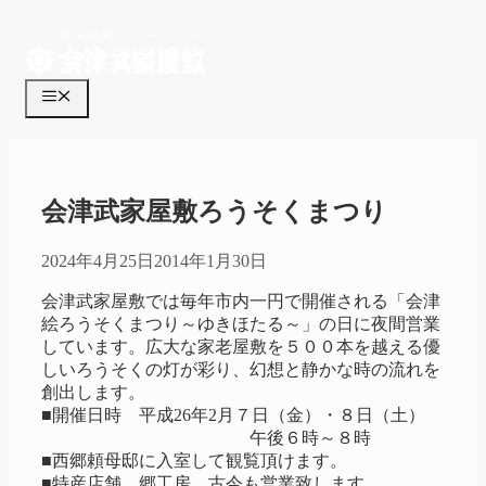
コ
ン
テ
ン
メ
ツ
ニ
へ
ス
ュ
キ
ー
ッ
会津武家屋敷ろうそくまつり
プ
2024年4月25日
2014年1月30日
会津武家屋敷では毎年市内一円で開催される「会津
絵ろうそくまつり～ゆきほたる～」の日に夜間営業
しています。広大な家老屋敷を５００本を越える優
しいろうそくの灯が彩り、幻想と静かな時の流れを
創出します。
■開催日時 平成26年2月７日（金）・８日（土）
午後６時～８時
■西郷頼母邸に入室して観覧頂けます。
■特産店舗 郷工房 古今も営業致します。