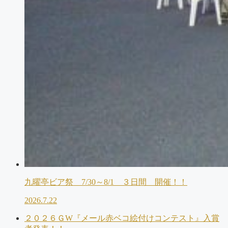
九曜亭ビア祭 7/30～8/1 ３日間 開催！！
2026.7.22
２０２６ＧW『メール赤ベコ絵付けコンテスト』入賞