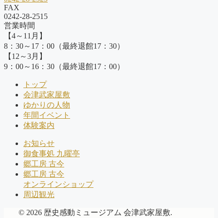
FAX
0242-28-2515
営業時間
【4～11月】
8：30～17：00（最終退館17：30）
【12～3月】
9：00～16：30（最終退館17：00）
トップ
会津武家屋敷
ゆかりの人物
年間イベント
体験案内
お知らせ
御食事処 九曜亭
郷工房 古今
郷工房 古今
オンラインショップ
周辺観光
© 2026 歴史感動ミュージアム 会津武家屋敷.