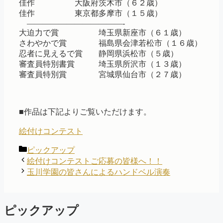
佳作 大阪府茨木市（６２歳）
佳作 東京都多摩市（１５歳）
————————————-
大迫力で賞 埼玉県新座市（６１歳）
さわやかで賞 福島県会津若松市（１６歳）
忍者に見えるで賞 静岡県浜松市（５歳）
審査員特別書賞 埼玉県所沢市（１３歳）
審査員特別賞 宮城県仙台市（２７歳）
■作品は下記よりご覧いただけます。
絵付けコンテスト
カ
ピックアップ
テ
絵付けコンテストご応募の皆様へ！！
ゴ
玉川学園の皆さんによるハンドベル演奏
リ
ー
ピックアップ