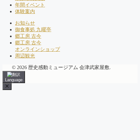
年間イベント
体験案内
お知らせ
御食事処 九曜亭
郷工房 古今
郷工房 古今
オンラインショップ
周辺観光
© 2026 歴史感動ミュージアム 会津武家屋敷.
Language
Close