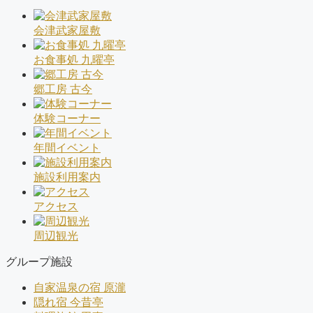
会津武家屋敷
お食事処 九曜亭
郷工房 古今
体験コーナー
年間イベント
施設利用案内
アクセス
周辺観光
グループ施設
自家温泉の宿 原瀧
隠れ宿 今昔亭