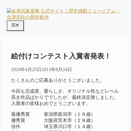
コ
ン
テ
ン
メ
ツ
ニ
へ
ス
ュ
キ
ー
ッ
絵付けコンテスト入賞者発表！
プ
2024年4月25日
2013年8月24日
たくさんのご応募ありがとうございました。
今回も完成度、愛らしさ、オリジナル性などレベル
高き作品ばかりででしたが、最終決定致しました。
入賞者の皆様おめでとうございます。
最優秀賞 新潟県新潟市（１８歳）
優秀賞 大阪府茨木市（２８歳）
佳作 埼玉県川口市（１４歳）