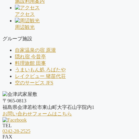
施設利用案内
アクセス
周辺観光
グループ施設
自家温泉の宿 原瀧
隠れ宿 今昔亭
料理旅館 田事
うまいもん処 ろばたや
レイクビュー 猪苗代荘
空のサービス JFS
〒965-0813
福島県会津若松市東山町大字石山字院内1
お問い合わせフォームはこちら
TEL
0242-28-2525
FAX