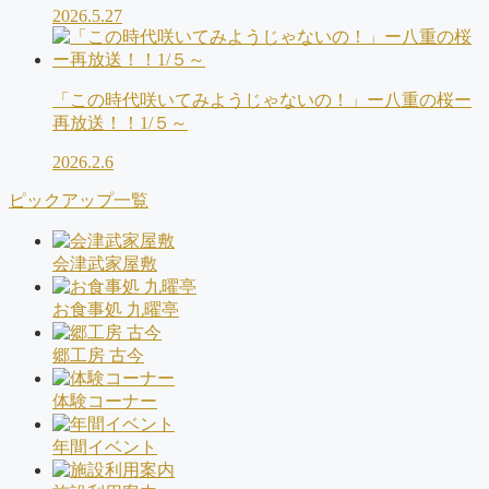
2026.5.27
「この時代咲いてみようじゃないの！」ー八重の桜ー
再放送！！1/５～
2026.2.6
ピックアップ一覧
会津武家屋敷
お食事処 九曜亭
郷工房 古今
体験コーナー
年間イベント