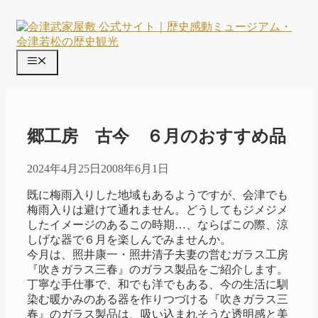
コ
ン
テ
ン
メ
ツ
ニ
へ
ス
ュ
キ
ー
ッ
郷工房 古今 ６月のおすすめ品
プ
2024年4月25日
2008年6月1日
既に梅雨入りした地域もあるようですが、会津でも
梅雨入りは避けて通れません。どうしてもジメジメ
したイメージのあるこの時期…、ならばこの際、涼
しげな器で６月を楽しんでみませんか。
今月は、照井康一・照井清子夫妻の営むガラス工房
『吹きガラス三春』のガラス製品をご紹介します。
丁寧な手仕事で、和でも洋でもある、今の生活に馴
染む暖かみのある器を作りつづける『吹きガラス三
春』のガラス製品は、吸い込まれそうな透明感と美