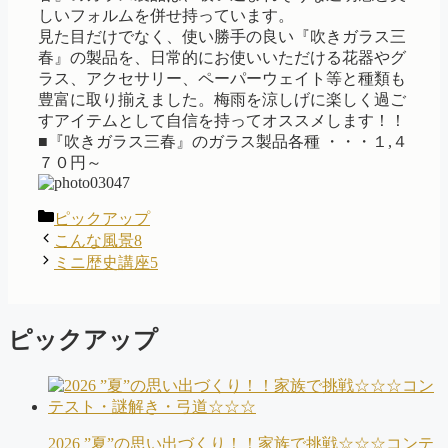
しいフォルムを併せ持っています。
見た目だけでなく、使い勝手の良い『吹きガラス三
春』の製品を、日常的にお使いいただける花器やグ
ラス、アクセサリー、ペーパーウェイト等と種類も
豊富に取り揃えました。梅雨を涼しげに楽しく過ご
すアイテムとして自信を持ってオススメします！！
■『吹きガラス三春』のガラス製品各種 ・・・１,４
７０円～
カ
ピックアップ
テ
こんな風景8
ゴ
ミニ歴史講座5
リ
ー
ピックアップ
2026 ”夏”の思い出づくり！！家族で挑戦☆☆☆コンテ