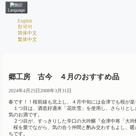
Language
English
한국어
简体中文
繁体中文
郷工房 古今 ４月のおすすめ品
2024年4月25日
2008年3月31日
春です！！桜前線も北上し、４月中旬には会津でも桜が楽
１つ目は、酒造好適米「花吹雪」を使用し、さらりとし
気のお酒です。
２つ目が、すっきりした辛口の大吟醸『会津中将「大吟
桜を愛でながら、気の合う仲間と酌み交わすもよし、暖
ちです。