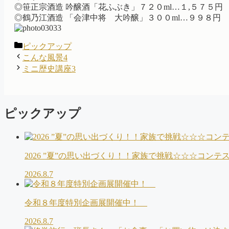
◎笹正宗酒造 吟醸酒「花ふぶき」７２０ml…１,５７５円
◎鶴乃江酒造 「会津中将 大吟醸」３００ml…９９８円
カ
ピックアップ
テ
こんな風景4
ゴ
ミニ歴史講座3
リ
ー
ピックアップ
2026 ”夏”の思い出づくり！！家族で挑戦☆☆☆コン
2026.8.7
令和８年度特別企画展開催中！
2026.8.7