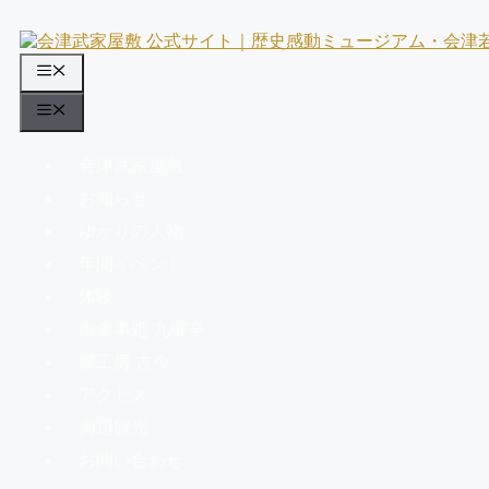
コ
ン
テ
メ
ン
ニ
ツ
メ
へ
ュ
ニ
ス
会津武家屋敷
ー
ュ
キ
お知らせ
ッ
ー
プ
ゆかりの人物
年間イベント
体験
御食事処 九曜亭
郷工房 古今
アクセス
周辺観光
お問い合わせ