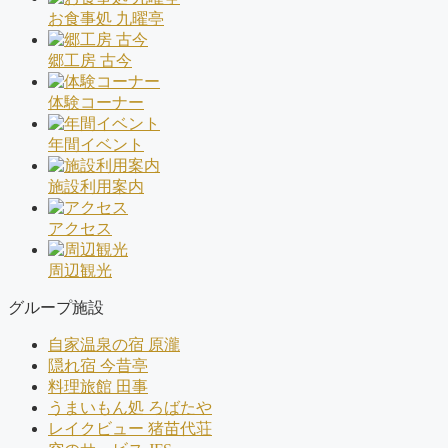
お食事処 九曜亭
郷工房 古今
体験コーナー
年間イベント
施設利用案内
アクセス
周辺観光
グループ施設
自家温泉の宿 原瀧
隠れ宿 今昔亭
料理旅館 田事
うまいもん処 ろばたや
レイクビュー 猪苗代荘