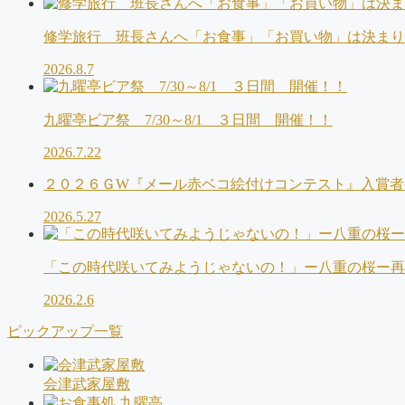
修学旅行 班長さんへ「お食事」「お買い物」は決ま
2026.8.7
九曜亭ビア祭 7/30～8/1 ３日間 開催！！
2026.7.22
２０２６ＧW『メール赤ベコ絵付けコンテスト』入賞者
2026.5.27
「この時代咲いてみようじゃないの！」ー八重の桜ー再
2026.2.6
ピックアップ一覧
会津武家屋敷