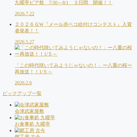
九曜亭ビア祭 7/30～8/1 ３日間 開催！！
2026.7.22
２０２６ＧW『メール赤ベコ絵付けコンテスト』入賞
者発表！！
2026.5.27
「この時代咲いてみようじゃないの！」ー八重の桜ー
再放送！！1/５～
2026.2.6
ピックアップ一覧
会津武家屋敷
お食事処 九曜亭
郷工房 古今