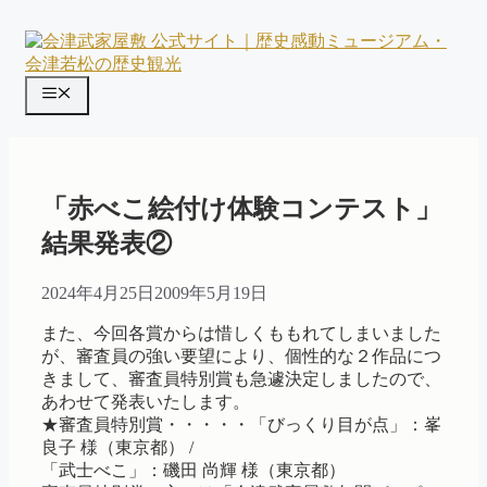
コ
ン
テ
ン
メ
ツ
ニ
へ
ス
ュ
キ
ー
ッ
「赤べこ絵付け体験コンテスト」
プ
結果発表②
2024年4月25日
2009年5月19日
また、今回各賞からは惜しくももれてしまいました
が、審査員の強い要望により、個性的な２作品につ
きまして、審査員特別賞も急遽決定しましたので、
あわせて発表いたします。
★審査員特別賞・・・・・「びっくり目が点」：峯
良子 様（東京都） /
「武士べこ」：磯田 尚輝 様（東京都）