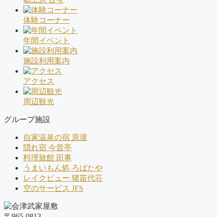
体験コーナー
年間イベント
施設利用案内
アクセス
周辺観光
グループ施設
自家温泉の宿 原瀧
隠れ宿 今昔亭
料理旅館 田事
うまいもん処 ろばたや
レイクビュー 猪苗代荘
空のサービス JFS
〒965-0813