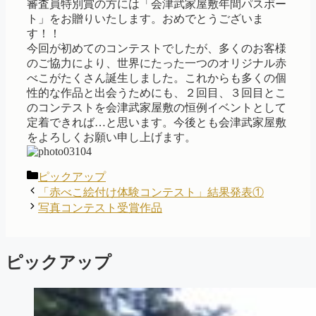
審査員特別賞の方には「会津武家屋敷年間パスポー
ト」をお贈りいたします。おめでとうございま
す！！
今回が初めてのコンテストでしたが、多くのお客様
のご協力により、世界にたった一つのオリジナル赤
べこがたくさん誕生しました。これからも多くの個
性的な作品と出会うためにも、２回目、３回目とこ
のコンテストを会津武家屋敷の恒例イベントとして
定着できれば…と思います。今後とも会津武家屋敷
をよろしくお願い申し上げます。
カ
ピックアップ
テ
「赤べこ絵付け体験コンテスト」結果発表①
ゴ
写真コンテスト受賞作品
リ
ー
ピックアップ