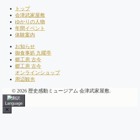
トップ
会津武家屋敷
ゆかりの人物
年間イベント
体験案内
お知らせ
御食事処 九曜亭
郷工房 古今
郷工房 古今
オンラインショップ
周辺観光
© 2026 歴史感動ミュージアム 会津武家屋敷.
Language
Close