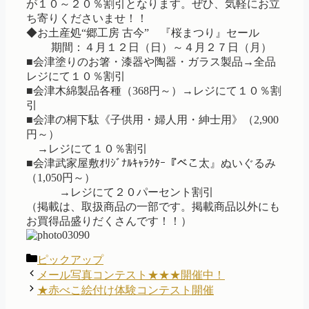
が１０～２０％割引となります。ぜひ、気軽にお立
ち寄りくださいませ！！
◆お土産処“郷工房 古今” 『桜まつり』セール
期間：４月１２日（日）～４月２７日（月）
■会津塗りのお箸・漆器や陶器・ガラス製品→全品
レジにて１０％割引
■会津木綿製品各種（368円～）→レジにて１０％割
引
■会津の桐下駄《子供用・婦人用・紳士用》（2,900
円～）
→レジにて１０％割引
■会津武家屋敷ｵﾘｼﾞﾅﾙｷｬﾗｸﾀｰ『べこ太』ぬいぐるみ
（1,050円～）
→レジにて２０パーセント割引
（掲載は、取扱商品の一部です。掲載商品以外にも
お買得品盛りだくさんです！！）
カ
ピックアップ
テ
メール写真コンテスト★★★開催中！
ゴ
★赤べこ絵付け体験コンテスト開催
リ