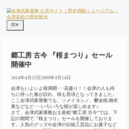
コ
ン
テ
ン
メ
ツ
ニ
へ
ス
ュ
キ
ー
ッ
郷工房 古今 『桜まつり』セール
プ
開催中
2024年4月25日
2009年4月14日
会津もいよいよ桜満開･･･花盛り！！会津の人も待
ちに待った春が訪れ、桜も見頃となってきました。
ここ会津武家屋敷でも、ソメイヨシノ、鬱金桜,御衣
黄などなど･･･いろいろな桜が楽しめます♪
さて、会津武家屋敷お土産処“郷工房 古今”では、下
記の期間で『桜まつり』セールを開催しておりま
す。人気のグッズや会津の伝統工芸品にお菓子など