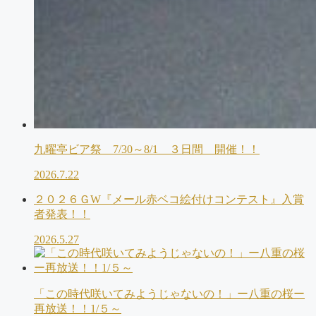
九曜亭ビア祭 7/30～8/1 ３日間 開催！！
2026.7.22
２０２６ＧW『メール赤ベコ絵付けコンテスト』入賞
者発表！！
2026.5.27
「この時代咲いてみようじゃないの！」ー八重の桜ー
再放送！！1/５～