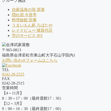
グループ施設
自家温泉の宿 原瀧
隠れ宿 今昔亭
料理旅館 田事
うまいもん処 ろばたや
レイクビュー 猪苗代荘
空のサービス JFS
〒965-0813
福島県会津若松市東山町大字石山字院内1
お問い合わせフォームはこちら
TEL
0242-28-2525
FAX
0242-28-2515
営業時間
【4～11月】
8：30～17：00（最終退館17：30）
【12～3月】
9：00～16：30（最終退館17：00）