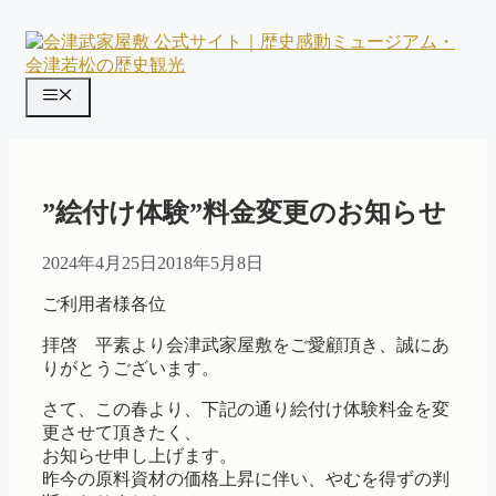
コ
ン
テ
ン
メ
ツ
ニ
へ
ス
ュ
キ
ー
ッ
”絵付け体験”料金変更のお知らせ
プ
2024年4月25日
2018年5月8日
ご利用者様各位
拝啓 平素より会津武家屋敷をご愛顧頂き、誠にあ
りがとうございます。
さて、この春より、下記の通り絵付け体験料金を変
更させて頂きたく、
お知らせ申し上げます。
昨今の原料資材の価格上昇に伴い、やむを得ずの判