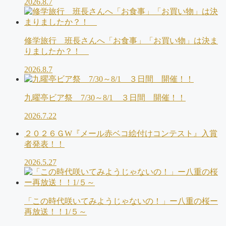
2026.8.7
修学旅行 班長さんへ「お食事」「お買い物」は決ま
りましたか？！
2026.8.7
九曜亭ビア祭 7/30～8/1 ３日間 開催！！
2026.7.22
２０２６ＧW『メール赤ベコ絵付けコンテスト』入賞
者発表！！
2026.5.27
「この時代咲いてみようじゃないの！」ー八重の桜ー
再放送！！1/５～