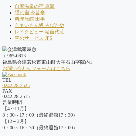
自家温泉の宿 原瀧
隠れ宿 今昔亭
料理旅館 田事
うまいもん処 ろばたや
レイクビュー 猪苗代荘
空のサービス JFS
〒965-0813
福島県会津若松市東山町大字石山字院内1
お問い合わせフォームはこちら
TEL
0242-28-2525
FAX
0242-28-2515
営業時間
【4～11月】
8：30～17：00（最終退館17：30）
【12～3月】
9：00～16：30（最終退館17：00）