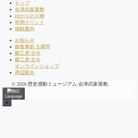
トップ
会津武家屋敷
ゆかりの人物
年間イベント
体験案内
お知らせ
御食事処 九曜亭
郷工房 古今
郷工房 古今
オンラインショップ
周辺観光
© 2026 歴史感動ミュージアム 会津武家屋敷.
Language
Close