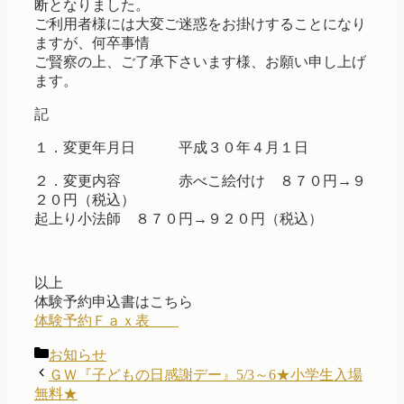
断となりました。
ご利用者様には大変ご迷惑をお掛けすることになり
ますが、何卒事情
ご賢察の上、ご了承下さいます様、お願い申し上げ
ます。
記
１．変更年月日 平成３０年４月１日
２．変更内容 赤べこ絵付け ８７０円→９
２０円（税込）
起上り小法師 ８７０円→９２０円（税込）
以上
体験予約申込書はこちら
体験予約Ｆａｘ表
カ
お知らせ
テ
ＧＷ『子どもの日感謝デー』5/3～6★小学生入場
ゴ
無料★