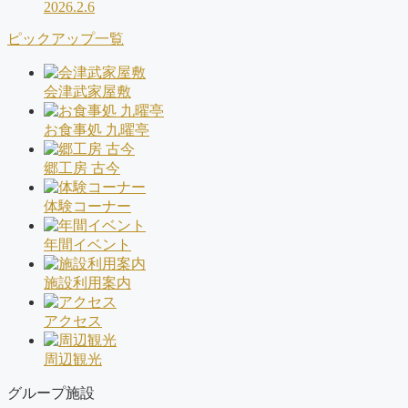
2026.2.6
ピックアップ一覧
会津武家屋敷
お食事処 九曜亭
郷工房 古今
体験コーナー
年間イベント
施設利用案内
アクセス
周辺観光
グループ施設