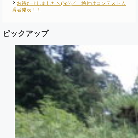
リ
お待たせしました＼(^o^)／ 絵付けコンテスト入
ー
賞者発表！！
ピックアップ